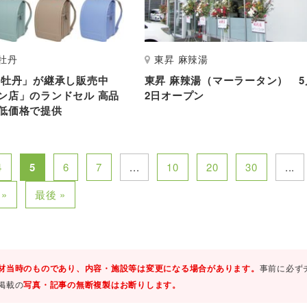
牡丹
東昇 麻辣湯
白牡丹」が継承し販売中
東昇 麻辣湯（マーラータン） 5
ン店」のランドセル 高品
2日オープン
低価格で提供
4
5
6
7
...
10
20
30
...
»
最後 »
材当時のものであり、内容・施設等は変更になる場合があります。
事前に必ず
掲載の
写真・記事の無断複製はお断りします。