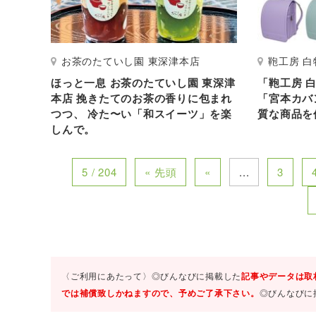
お茶のたていし園 東深津本店
鞄工房 白
ほっと一息 お茶のたていし園 東深津
「鞄工房 
本店 挽きたてのお茶の香りに包まれ
「宮本カバ
つつ、 冷た〜い「和スイーツ」を楽
質な商品を
しんで。
5 / 204
« 先頭
«
...
3
〈ご利用にあたって〉◎びんなびに掲載した
記事やデータは取
では補償致しかねますので、予めご了承下さい。
◎びんなびに