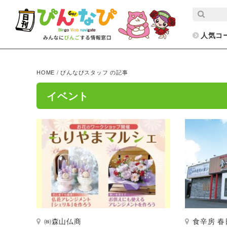
人気コ
HOME
/
びんなびスタッフ の記事
イベント
㈱森山仏商
食辛房 春