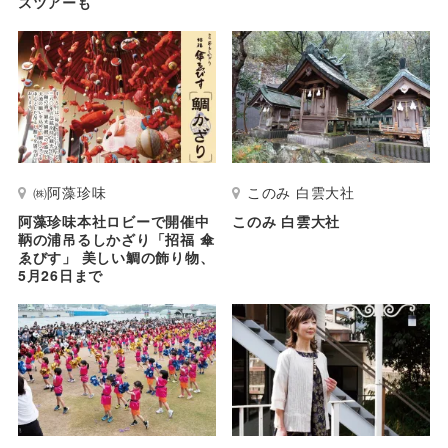
スツアーも
㈱阿藻珍味
このみ 白雲大社
阿藻珍味本社ロビーで開催中
このみ 白雲大社
鞆の浦吊るしかざり「招福 傘
ゑびす」 美しい鯛の飾り物、
5月26日まで