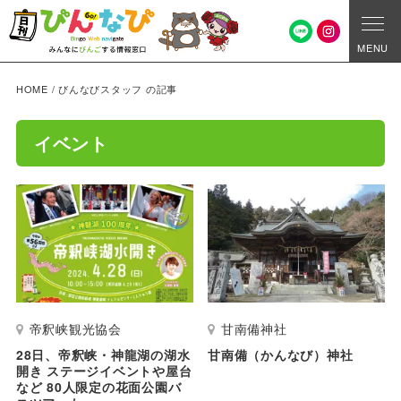
MENU
HOME
/
びんなびスタッフ の記事
イベント
帝釈峡観光協会
甘南備神社
28日、帝釈峡・神龍湖の湖水
甘南備（かんなび）神社
開き ステージイベントや屋台
など 80人限定の花面公園バ