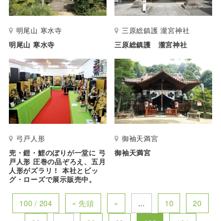
明尾山 寒水寺
三原総鎮護 瀧宮神社
明尾山 寒水寺
三原総鎮護 瀧宮神社
弓戸人形
御袖天満宮
兜・鎧・鯉のぼりが一堂に 弓
御袖天満宮
戸人形 圧巻の品ぞろえ、五月
人形がズラリ！ 本社とビッ
グ・ローズで展示販売中。
100 / 204
« 先頭
«
...
10
20