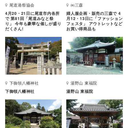
尾道港祭協会
㈱三森
4月20・21日に尾道市内各所
婦人服企画・販売の三森で 4
で 第81回「尾道みなと祭
月12・13日に「ファッション
り」 今年も豪華な催しが盛り
フェスタ」 アウトレットなど
だくさん!
お買い得商品も
下御領八幡神社
湯野山 東福院
下御領八幡神社
湯野山 東福院